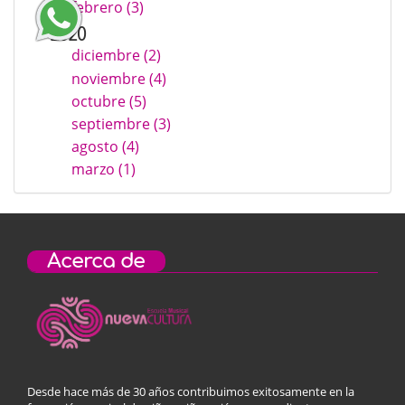
febrero (3)
2020
diciembre (2)
noviembre (4)
octubre (5)
septiembre (3)
agosto (4)
marzo (1)
Acerca de
Desde hace más de 30 años contribuimos exitosamente en la