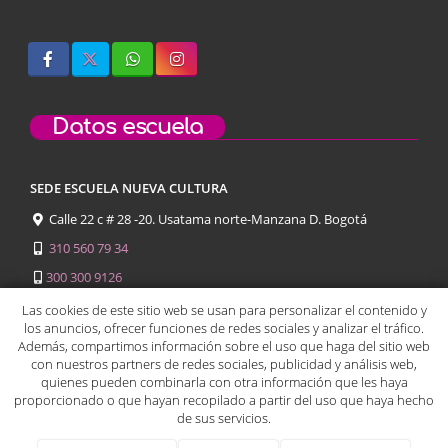
Datos escuela
SEDE ESCUELA NUEVA CULTURA
Calle 22 c # 28 -20. Usatama norte-Manzana D. Bogotá
310 560 79 34
300 300 9126
312 585 2163
Las cookies de este sitio web se usan para personalizar el contenido y
los anuncios, ofrecer funciones de redes sociales y analizar el tráfico.
Además, compartimos información sobre el uso que haga del sitio web
con nuestros partners de redes sociales, publicidad y análisis web,
quienes pueden combinarla con otra información que les haya
proporcionado o que hayan recopilado a partir del uso que haya hecho
escuelanuevacultura@gmail.com
de sus servicios.