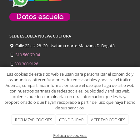
Datos escuela
SEDE ESCUELA NUEVA CULTURA
Calle 22 c # 28 -20. Usatama norte-Manzana D. Bogotá
310 560 79 34
300 300 9126
312 585 2163
Las cookies de este sitio web se usan para personalizar el contenido y
los anuncios, ofrecer funciones de redes sociales y analizar el tráfico.
Además, compartimos información sobre el uso que haga del sitio web
con nuestros partners de redes sociales, publicidad y análisis web,
quienes pueden combinarla con otra información que les haya
proporcionado o que hayan recopilado a partir del uso que haya hecho
escuelanuevacultura@gmail.com
de sus servicios.
RECHAZAR COOKIES
CONFIGURAR
ACEPTAR COOKIES
Escuela Nueva Cultura
2026
|
Aviso legal y Política de privacidad
|
Política de
cookies
|
Política de cookies.