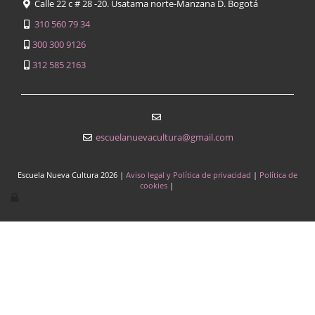
Calle 22 c # 28 -20. Usatama norte-Manzana D. Bogotá
310 560 79 34
300 300 9126
312 585 2163
escuelanuevacultura@gmail.com
Escuela Nueva Cultura
2026
|
Aviso legal y Política de privacidad
|
Política de
cookies
|