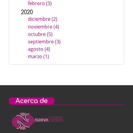
febrero (3)
2020
diciembre (2)
noviembre (4)
octubre (5)
septiembre (3)
agosto (4)
marzo (1)
Acerca de